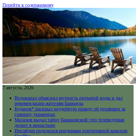
Перейти к содержимому
7 августа, 2026
Водоканал объяснил мутность питьевой воды и дал
рекомендации жителям Барнаула
Буданов* раскрыл неудобную правду об уехавших за
границу украинцах
Малахов выдал тайну Барановской: что телеведущая
делает в монастыре
Инсайдер поделился рендерами портативной консоли