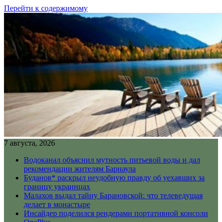
Перейти к содержимому
7 августа, 2026
Водоканал объяснил мутность питьевой воды и дал
рекомендации жителям Барнаула
Буданов* раскрыл неудобную правду об уехавших за
границу украинцах
Малахов выдал тайну Барановской: что телеведущая
делает в монастыре
Инсайдер поделился рендерами портативной консоли