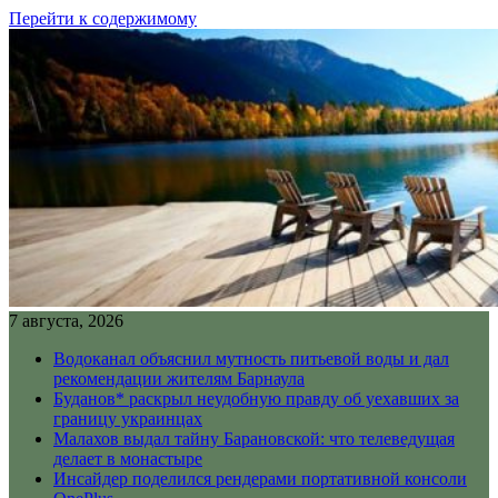
Перейти к содержимому
7 августа, 2026
Водоканал объяснил мутность питьевой воды и дал
рекомендации жителям Барнаула
Буданов* раскрыл неудобную правду об уехавших за
границу украинцах
Малахов выдал тайну Барановской: что телеведущая
делает в монастыре
Инсайдер поделился рендерами портативной консоли